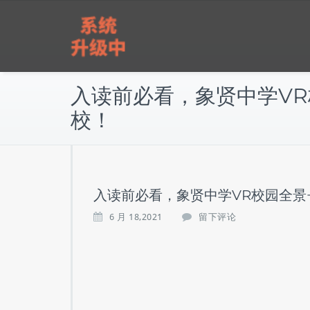
跳
雅实教育
至
正
文
入读前必看，象贤中学VR
校！
入读前必看，象贤中学VR校园全景
6 月 18,2021
留下评论