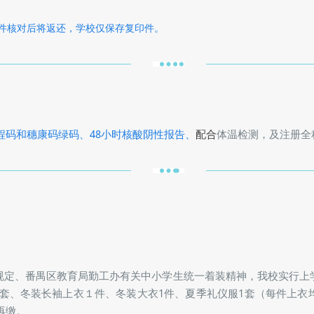
件核对后将返还，学校仅保存复印件。
程码和穗康码绿码、48小时核酸阴性报告、
配合
体温检测，及注册全
关规定、番禺区教育局勤工办有关中小学生统一着装精神，我校实行上
2套、冬装长袖上衣１件、冬装大衣1件、夏季礼仪服1套（每件上衣
再缴。