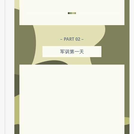
应军训与防疫要求，统一穿白色运动鞋
戴口罩。整齐的队列代表着
国际部做好充足
准备认真对待这次军训的决心。
– PART 02 –
军训第一天