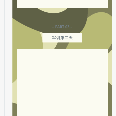
一次次军姿站立，一次次敬军礼；一次次
摆臂，一次次踢腿；简单的动作，严格的标
准。大家在一遍又一遍的练习中渐入佳境。
– PART 03 –
军训第二天