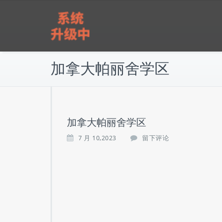
跳
雅实教育
至
正
文
加拿大帕丽舍学区
加拿大帕丽舍学区
7 月 10,2023
留下评论