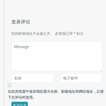
发表评论
您的邮箱地址不会被公开。
必填项已用
*
标注
在此浏览器中保存我的显示名称、邮箱地址和网站地址，以便
下次评论时使用。