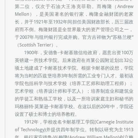
世纪初美国四大财阀之一，其财富在整个人类历史上居于
第二位，仅次于石油大王洛克菲勒。而梅隆（Andrew
Mellon），是美国著名的银行家，梅隆金融财团的老家
长，并于1921年至1932年间担任美国财政部长，历三届政
府而不倒。梅隆财团是全世界最大的资产管理公司之一，
于2007年与纽约银行完成并购。官方吉祥物为“苏格兰梗”
（Scottish Terrier）。
1900年，安德鲁·卡耐基致信给政府，愿意出资100万
英镑建一所技术学院。后来政府在肖莱公园附近划出32公
顷土地建成了卡耐基技术学院。根据卡耐基的设想，学院
将为当时的匹兹堡培养3年制所需的工业专门人才。最初该
学院包括科学与技术学校（培养工艺师和助理工程师）；
艺术学校（培养设计师和手艺人）；培养制造业和建筑业
的学徒工和熟练工学校，以及一所培训家庭主妇和秘书的
玛格丽特·莫莱逊·卡耐基学校。在这以后的20年中，学院还
设置了硕士和博士的培养教程。
1912年，学校改名卡耐基理工学院(Carnegie Institute
of Technology)并提供四年制学位。转制以研究为主1913