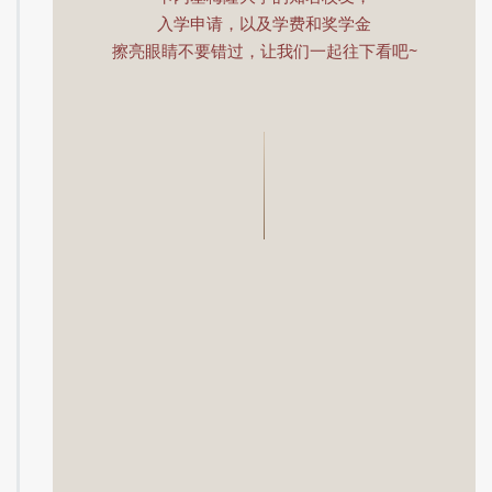
小预告：
在下篇里，小编将带大家继续介绍：
卡内基梅隆大学的知名校友，
入学申请，以及学费和奖学金
擦亮眼睛不要错过，让我们一起往下看吧~